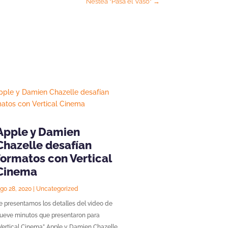
Nestea "Pasa el Vaso"
→
Apple y Damien
Chazelle desafían
formatos con Vertical
Cinema
go 28, 2020
|
Uncategorized
e presentamos los detalles del video de
ueve minutos que presentaron para
Vertical Cinema” Apple y Damien Chazelle