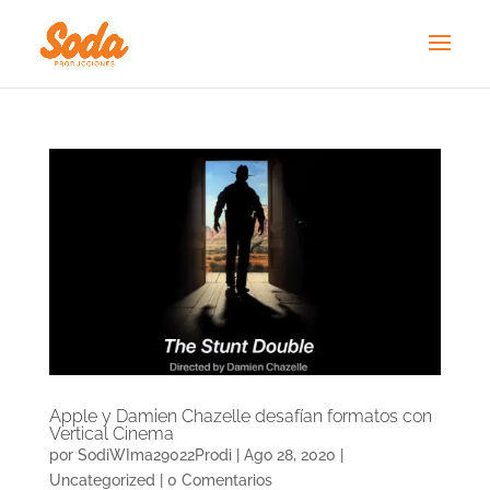
Apple y Damien Chazelle desafían formatos con
Vertical Cinema
por
SodiWIma29022Prodi
|
Ago 28, 2020
|
Uncategorized
|
0 Comentarios